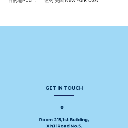
目的地Pod ：
纽约 美国 New York USA
GET IN TOUCH
Room 215,1st Building,
XinJi Road No.5,