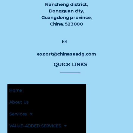
Nancheng district,
Dongguan city,
Guangdong province,
China. 523000
export@chinaseadg.com
QUICK LINKS
Home
About Us
Services
VALUE-ADDED SERVICES